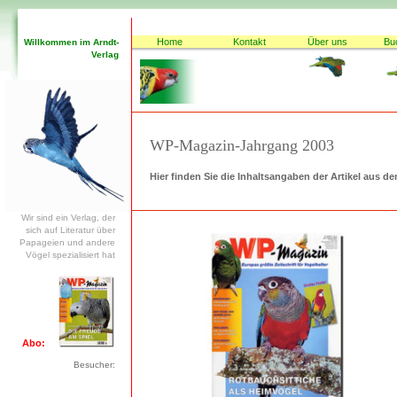
Home
Kontakt
Über uns
Bu
Willkommen im Arndt-
Verlag
WP-Magazin-Jahrgang 2003
Hier finden Sie die Inhaltsangaben der Artikel aus d
Wir sind ein Verlag, der
sich auf Literatur über
Papageien und andere
Vögel spezialisiert hat
Abo:
Besucher: