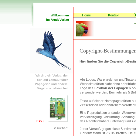
Home
Kontakt
Ü
Willkommen
im Arndt-Verlag
Copyright-Bestimmunge
Hier finden Sie die Copyright-Bes
Wir sind ein Verlag, der
Alle Logos, Warenzeichen und Texte au
sich auf Literatur über
Webseite dürfen nicht ohne schriftlic
Papageien und andere
Logo des
Lexikon der Papageien
od
Vögel spezialisiert hat
verwendet werden. Bei mehr als 5 Bil
Texte auf dieser Homepage dürfen nur
Zeitschriften oder ähnlichem veröffent
Eine Reproduktion und/oder Weiterver
Vervielfältigung, Vorführung, Sendung,
neu:
des Rechteinhabers untersagt und zieht
Besucher:
Jeder Verstoß gegen diese Bestimmung
Gerichtsstand ist 75015 Bretten, Deut