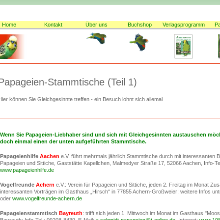
Home
Kontakt
Über uns
Buchshop
Verlagsprogramm
P
Papageien-Stammtische (Teil 1)
Hier können Sie Gleichgesinnte treffen - ein Besuch lohnt sich allemal
Wenn Sie Papageien-Liebhaber sind und sich mit Gleichgesinnten austauschen möc
doch einmal einen der unten aufgeführten Stammtische.
Papageienhilfe
Aachen
e.V. führt mehrmals jährlich Stammtische durch mit interessanten B
Papageien und Sittiche, Gaststätte Kapellchen, Malmedyer Straße 17, 52066 Aachen, Info-Te
www.papageienhilfe.de
Vogelfreunde
Achern
e.V.: Verein für Papageien und Sittiche, jeden 2. Freitag im Monat Z
interessanten Vorträgen im Gasthaus „Hirsch“ in 77855 Achern-Großweier; weitere Infos unt
oder
www.vogelfreunde-achern.de
Papageienstammtisch
Bayreuth
: trifft sich jeden 1. Mittwoch im Monat im Gasthaus "Moo