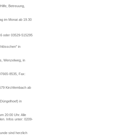
Hilfe, Betreuung,
ag im Monat ab 19.30
3016 oder 03529-515295
chlösschen" in
s, Wenzelweg, in
 07665-8535, Fax:
0579 Kirchfembach ab
(Düngelhoef) in
um 20:00 Uhr. Alle
en. Infos unter: 0209-
unde sind herzlich