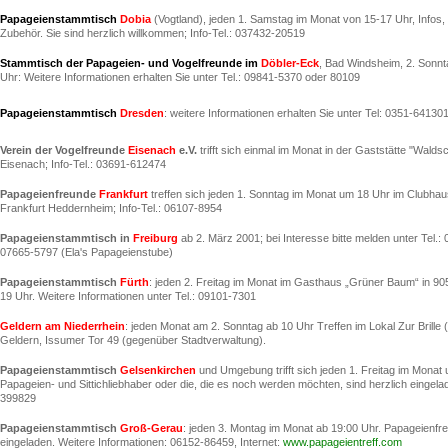
Papageienstammtisch
Dobia
(Vogtland), jeden 1. Samstag im Monat von 15-17 Uhr, Infos, 
Zubehör. Sie sind herzlich willkommen; Info-Tel.: 037432-20519
Stammtisch der Papageien- und Vogelfreunde im
Döbler-Eck
, Bad Windsheim, 2. Sonnt
Uhr: Weitere Informationen erhalten Sie unter Tel.: 09841-5370 oder 80109
Papageienstammtisch
Dresden
: weitere Informationen erhalten Sie unter Tel: 0351-641
Verein der Vogelfreunde
Eisenach
e.V.
trifft sich einmal im Monat in der Gaststätte "Walds
Eisenach; Info-Tel.: 03691-612474
Papageienfreunde
Frankfurt
treffen sich jeden 1. Sonntag im Monat um 18 Uhr im Clubhau
Frankfurt Heddernheim; Info-Tel.: 06107-8954
Papageienstammtisch in
Freiburg
ab 2. März 2001; bei Interesse bitte melden unter Tel.:
07665-5797 (Ela's Papageienstube)
Papageienstammtisch
Fürth
: jeden 2. Freitag im Monat im Gasthaus „Grüner Baum“ in 9
19 Uhr. Weitere Informationen unter Tel.: 09101-7301
Geldern am Niederrhein
: jeden Monat am 2. Sonntag ab 10 Uhr Treffen im Lokal Zur Brille 
Geldern, Issumer Tor 49 (gegenüber Stadtverwaltung).
Papageienstammtisch
Gelsenkirchen
und Umgebung trifft sich jeden 1. Freitag im Monat 
Papageien- und Sittichliebhaber oder die, die es noch werden möchten, sind herzlich eingelad
399829
Papageienstammtisch
Groß-Gerau
: jeden 3. Montag im Monat ab 19:00 Uhr. Papageienfre
eingeladen. Weitere Informationen: 06152-86459, Internet:
www.papageientreff.com