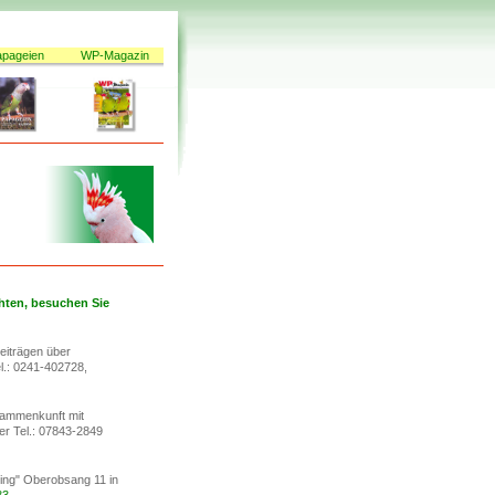
apageien
WP-Magazin
hten, besuchen Sie
eiträgen über
l.: 0241-402728,
usammenkunft mit
er Tel.: 07843-2849
sing" Oberobsang 11 in