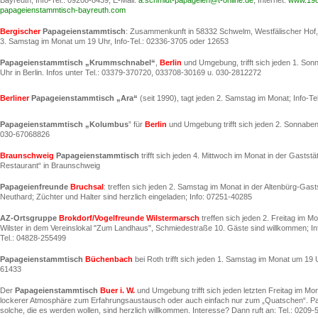
Bayreuth; Info-Tel.: 09208-8439, E-Mail:
a.schmidt-papageien@t-online.de
, Internet:
www.198
papageienstammtisch-bayreuth.com
Bergischer
Papageienstammtisch
: Zusammenkunft in 58332 Schwelm, Westfälischer Hof, H
3. Samstag im Monat um 19 Uhr, Info-Tel.: 02336-3705 oder 12653
Papageienstammtisch
„Krummschnabel“
,
Berlin
und Umgebung, trifft sich jeden 1. So
Uhr in Berlin. Infos unter Tel.: 03379-370720, 033708-30169 u. 030-2812272
Berliner
Papageienstammtisch „Ara“
(seit 1990), tagt jeden 2. Samstag im Monat; Info-T
Papageienstammtisch „Kolumbus
” für
Berlin
und Umgebung trifft sich jeden 2. Sonnabend
030-67068826
Braunschweig
Papageienstammtisch
trifft sich jeden 4. Mittwoch im Monat in der Gaststä
Restaurant“ in Braunschweig
Papageienfreunde
Bruchsal
: treffen sich jeden 2. Samstag im Monat in der Altenbürg-Gasts
Neuthard; Züchter und Halter sind herzlich eingeladen; Info: 07251-40285
AZ-Ortsgruppe
Brokdorf/Vogelfreunde Wilstermarsch
treffen sich jeden 2. Freitag im 
Wilster in dem Vereinslokal "Zum Landhaus", Schmiedestraße 10. Gäste sind willkommen; Info
Tel.: 04828-255499
Papageienstammtisch
Büchenbach
bei Roth trifft sich jeden 1. Samstag im Monat um 19 U
61433
Der
Papageienstammtisch
Buer i. W.
und Umgebung trifft sich jeden letzten Freitag im Mo
lockerer Atmosphäre zum Erfahrungsaustausch oder auch einfach nur zum „Quatschen“. P
solche, die es werden wollen, sind herzlich willkommen. Interesse? Dann ruft an: Tel.: 0209