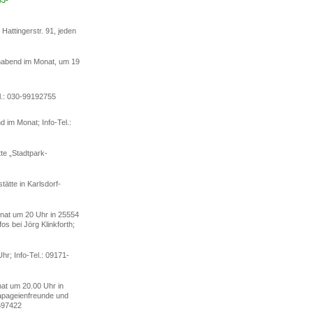
3-
attingerstr. 91, jeden
nnabend im Monat, um 19
el.: 030-99192755
 im Monat; Info-Tel.:
tte „Stadtpark-
tätte in Karlsdorf-
Monat um 20 Uhr in 25554
s bei Jörg Klinkforth;
hr; Info-Tel.: 09171-
nat um 20.00 Uhr in
apageienfreunde und
-597422