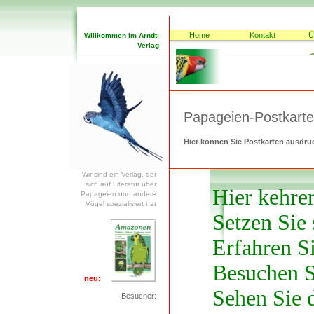
Home
Kontakt
Ü
Willkommen im Arndt-
Verlag
Papageien-Postkart
Hier können Sie Postkarten ausdr
Wir sind ein Verlag, der
sich auf Literatur über
Papageien und andere
Vögel spezialisiert hat
neu:
Besucher: