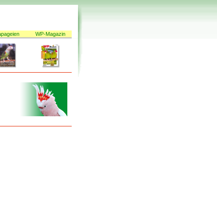
apageien
WP-Magazin