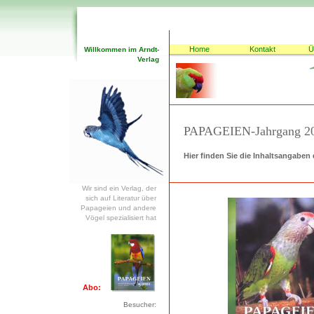
Home
Kontakt
Ü
Willkommen im Arndt-
Verlag
PAPAGEIEN-Jahrgang 2
Hier finden Sie die Inhaltsangaben 
Wir sind ein Verlag, der
sich auf Literatur über
Papageien und andere
Vögel spezialisiert hat
Abo:
Besucher: