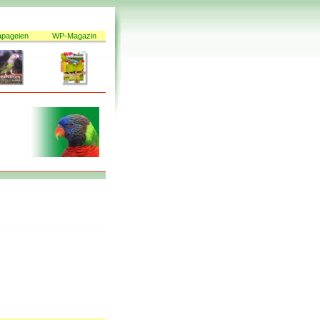
apageien
WP-Magazin