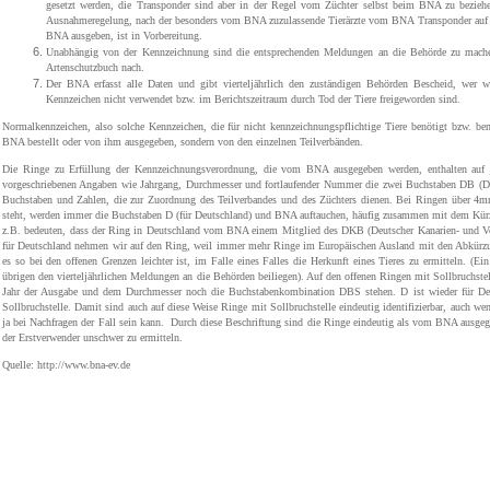
gesetzt werden, die Transponder sind aber in der Regel vom Züchter selbst beim BNA zu bezieh
Ausnahmeregelung, nach der besonders vom BNA zuzulassende Tierärzte vom BNA Transponder auf 
BNA ausgeben, ist in Vorbereitung.
Unabhängig von der Kennzeichnung sind die entsprechenden Meldungen an die Behörde zu mach
Artenschutzbuch nach.
Der BNA erfasst alle Daten und gibt vierteljährlich den zuständigen Behörden Bescheid, wer 
Kennzeichen nicht verwendet bzw. im Berichtszeitraum durch Tod der Tiere freigeworden sind.
Normalkennzeichen, also solche Kennzeichen, die für nicht kennzeichnungspflichtige Tiere benötigt bzw. b
BNA bestellt oder von ihm ausgegeben, sondern von den einzelnen Teilverbänden.
Die Ringe zu Erfüllung der Kennzeichnungsverordnung, die vom BNA ausgegeben werden, enthalten auf
vorgeschriebenen Angaben wie Jahrgang, Durchmesser und fortlaufender Nummer die zwei Buchstaben DB (D
Buchstaben und Zahlen, die zur Zuordnung des Teilverbandes und des Züchters dienen. Bei Ringen über 4
steht, werden immer die Buchstaben D (für Deutschland) und BNA auftauchen, häufig zusammen mit dem Kü
z.B. bedeuten, dass der Ring in Deutschland vom BNA einem Mitglied des DKB (Deutscher Kanarien- und V
für Deutschland nehmen wir auf den Ring, weil immer mehr Ringe im Europäischen Ausland mit den Abkürzu
es so bei den offenen Grenzen leichter ist, im Falle eines Falles die Herkunft eines Tieres zu ermitteln. (E
übrigen den vierteljährlichen Meldungen an die Behörden beiliegen). Auf den offenen Ringen mit Sollbruchst
Jahr der Ausgabe und dem Durchmesser noch die Buchstabenkombination DBS stehen. D ist wieder für De
Sollbruchstelle. Damit sind auch auf diese Weise Ringe mit Sollbruchstelle eindeutig identifizierbar, auch w
ja bei Nachfragen der Fall sein kann.
Durch diese Beschriftung sind die Ringe eindeutig als vom BNA ausgeg
der Erstverwender unschwer zu ermitteln.
Quelle: http://www.bna-ev.de