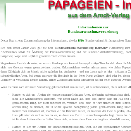
Informationen zur
Bundesartenschutzverordnung
Dieser Text ist eine Zusammenfassung der Informationen, die der
BNA
(Bundesverband für fachgerechten Natur
Seit dem
ersten Januar 2001 gilt die neue
Bundesartenschutzverordnung BArtSchV
(Verordnung zum E
Artenschutzes sowie zur Änderung der Psittakoseverordnung und der Bundeswildschutzverordnung), nach 
Säugetiere, Vögel und Reptilien gekennzeichnet werden müssen.
Vergewissern Sie sich als erstes, ob es sich überhaupt um kennzeichnungspflichtige Tiere handelt, denn die M
nicht von Gesetzes wegen gekennzeichnet werden. Gekennzeichnet werden müssen genau wie bisher Papageie
deren Gültigkeit sich im Prinzip nichts geändert hat. Außerdem – und nur darum geht es hier - müssen in Z
schutzbedürftige Arten, bei denen entweder die Bestände in der freien Natur gefährdet sind oder bei denen 
„Züchter“ in Versuchung geraten könnte, seinen Zuchtbestand durch Entnahmen aus der freien Natur zu „verbes
Wenn die Tiere nach der neuen Verordnung gekennzeichnet sein müssen, ist zu unterscheiden, ob es sich um
Al
Handelt es sich um
Alttiere der kennzeichnungspflichtigen Arten, die bereits gekennzeichnet sind
diese alte Kennzeichnung anerkennt. Wir gehen davon aus, dass dies immer dann der Fall sein 
geschlossenen Ring, der nicht abziehbar ist, versehen sind, denn es wäre sicherlich nicht sinnv
offenen Ring zu ersetzen, der in seiner Qualität zwangsläufig jedem geschlossenen Ring unter
Kennzeichen vorhanden ist, möchten wir die Behörden bitten, im Interesse der Tiere zu prüfen, ob 
Dies gilt natürlich auch in den Fällen, in denen ein Tier z.B. einen Transponder trägt. Wenn die 
ist für diese Alttiere alles in Butter. Wenn nicht, müssen diese Tiere wie Jungtiere behandelt werden
Handelt es sich um Alttiere der kennzeichnungspflichtigen Arten, die aus irgendwelchen Gründe
müssen diese ebenfalls nach der Verordnung gekennzeichnet werden, es sei denn, dass die Behör