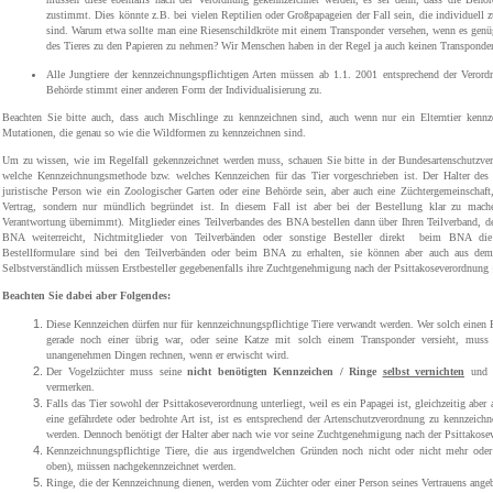
zustimmt. Dies könnte z.B. bei vielen Reptilien oder Großpapageien der Fall sein, die individuell 
sind. Warum etwa sollte man eine Riesenschildkröte mit einem Transponder versehen, wenn es genügt
des Tieres zu den Papieren zu nehmen? Wir Menschen haben in der Regel ja auch keinen Transponder
Alle Jungtiere der kennzeichnungspflichtigen Arten müssen ab 1.1. 2001 entsprechend der Verord
Behörde stimmt einer anderen Form der Individualisierung zu.
Beachten Sie bitte auch, dass auch Mischlinge zu kennzeichnen sind, auch wenn nur ein Elterntier kennzei
Mutationen, die genau so wie die Wildformen zu kennzeichnen sind.
Um zu wissen, wie im Regelfall gekennzeichnet werden muss, schauen Sie bitte in der Bundesartenschutzv
welche Kennzeichnungsmethode bzw. welches Kennzeichen für das Tier vorgeschrieben ist. Der Halter des T
juristische Person wie ein Zoologischer Garten oder eine Behörde sein, aber auch eine Züchtergemeinschaft,
Vertrag, sondern nur mündlich begründet ist. In diesem Fall ist aber bei der Bestellung klar zu mach
Verantwortung übernimmt). Mitglieder eines Teilverbandes des BNA bestellen dann über Ihren Teilverband, d
BNA weiterreicht, Nichtmitglieder von Teilverbänden oder sonstige Besteller direkt
beim BNA die 
Bestellformulare sind bei den Teilverbänden oder beim BNA zu erhalten, sie können aber auch aus dem 
Selbstverständlich müssen Erstbesteller gegebenenfalls ihre Zuchtgenehmigung nach der Psittakoseverordnun
Beachten Sie dabei aber Folgendes:
Diese Kennzeichen dürfen nur für kennzeichnungspflichtige Tiere verwandt werden. Wer solch einen 
gerade noch einer übrig war, oder seine Katze mit solch einem Transponder versieht, muss
unangenehmen Dingen rechnen, wenn er erwischt wird.
Der Vogelzüchter muss seine
nicht benötigten Kennzeichen / Ringe
selbst vernichten
und d
vermerken.
Falls das Tier sowohl der Psittakoseverordnung unterliegt, weil es ein Papagei ist, gleichzeitig abe
eine gefährdete oder bedrohte Art ist, ist es entsprechend der Artenschutzverordnung zu kennzeich
werden. Dennoch benötigt der Halter aber nach wie vor seine Zuchtgenehmigung nach der Psittakose
Kennzeichnungspflichtige Tiere, die aus irgendwelchen Gründen noch nicht oder nicht mehr oder 
oben), müssen nachgekennzeichnet werden.
Ringe, die der Kennzeichnung dienen, werden vom Züchter oder einer Person seines Vertrauens ange